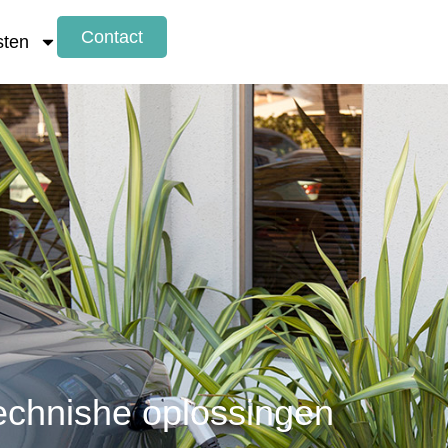
Contact
sten
echnishe oplossingen