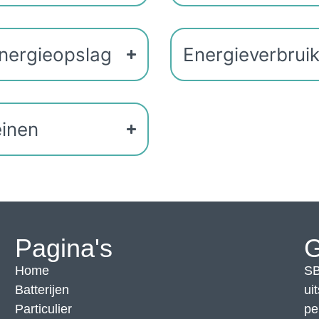
energieopslag
Energieverbrui
einen
Pagina's
G
Home
SB
Batterijen
ui
Particulier
pe