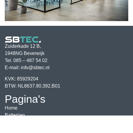
Zuiderkade 12 B,
1948NG Beverwijk
Tel.
085 – 487 54 02
E-mail:
info@sbtec.nl
KVK: 85929204
BTW: NL8637.90.392.B01
Pagina's
Home
Batterijen
Particulier
Zakelijk